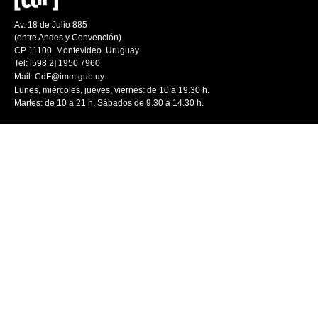
Av. 18 de Julio 885
(entre Andes y Convención)
CP 11100. Montevideo. Uruguay
Tel: [598 2] 1950 7960
Mail:
CdF@imm.gub.uy
Lunes, miércoles, jueves, viernes: de 10 a 19.30 h.
Martes: de 10 a 21 h. Sábados de 9.30 a 14.30 h.