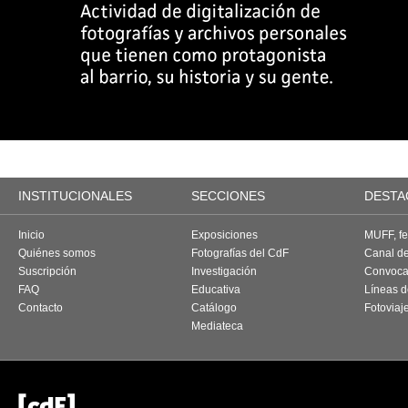
INSTITUCIONALES
SECCIONES
DESTA
Inicio
Exposiciones
MUFF, fes
Quiénes somos
Fotografías del CdF
Canal d
Suscripción
Investigación
Convoca
FAQ
Educativa
Líneas d
Contacto
Catálogo
Fotoviaj
Mediateca