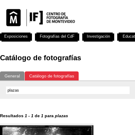
Exposiciones
Fotografías del CdF
Investigación
Educat
Catálogo de fotografías
General
Catálogo de fotografías
Resultados
1
-
1
de
1
para
plazas