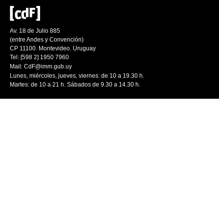
Av. 18 de Julio 885
(entre Andes y Convención)
CP 11100. Montevideo. Uruguay
Tel: [598 2] 1950 7960
Mail:
CdF@imm.gub.uy
Lunes, miércoles, jueves, viernes: de 10 a 19.30 h.
Martes: de 10 a 21 h. Sábados de 9.30 a 14.30 h.