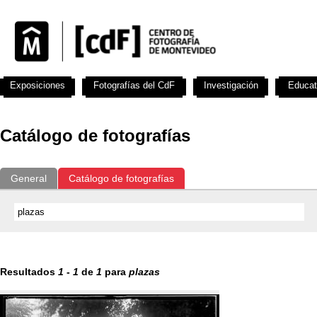
Exposiciones
Fotografías del CdF
Investigación
Educat
Catálogo de fotografías
General
Catálogo de fotografías
Resultados
1
-
1
de
1
para
plazas