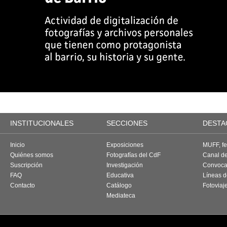
INSTITUCIONALES
SECCIONES
DESTA
Inicio
Exposiciones
MUFF, fes
Quiénes somos
Fotografías del CdF
Canal d
Suscripción
Investigación
Convoca
FAQ
Educativa
Líneas d
Contacto
Catálogo
Fotoviaj
Mediateca