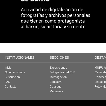
INSTITUCIONALES
SECCIONES
DESTA
Inicio
Exposiciones
MUFF, fes
Quiénes somos
Fotografías del CdF
Canal d
Suscripción
Investigación
Convoca
FAQ
Educativa
Líneas d
Contacto
Catálogo
Fotoviaj
Mediateca