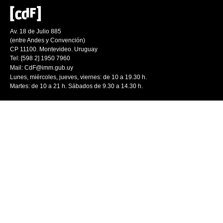
Av. 18 de Julio 885
(entre Andes y Convención)
CP 11100. Montevideo. Uruguay
Tel: [598 2] 1950 7960
Mail:
CdF@imm.gub.uy
Lunes, miércoles, jueves, viernes: de 10 a 19.30 h.
Martes: de 10 a 21 h. Sábados de 9.30 a 14.30 h.