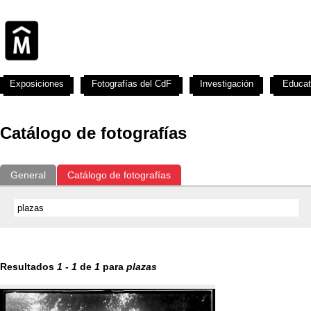
Exposiciones
Fotografías del CdF
Investigación
Educat
Catálogo de fotografías
General
Catálogo de fotografías
Resultados
1
-
1
de
1
para
plazas