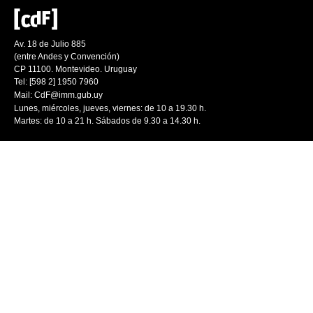
Av. 18 de Julio 885
(entre Andes y Convención)
CP 11100. Montevideo. Uruguay
Tel: [598 2] 1950 7960
Mail:
CdF@imm.gub.uy
Lunes, miércoles, jueves, viernes: de 10 a 19.30 h.
Martes: de 10 a 21 h. Sábados de 9.30 a 14.30 h.