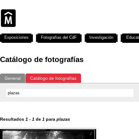
Exposiciones
Fotografías del CdF
Investigación
Educat
Catálogo de fotografías
General
Catálogo de fotografías
Resultados
1
-
1
de
1
para
plazas