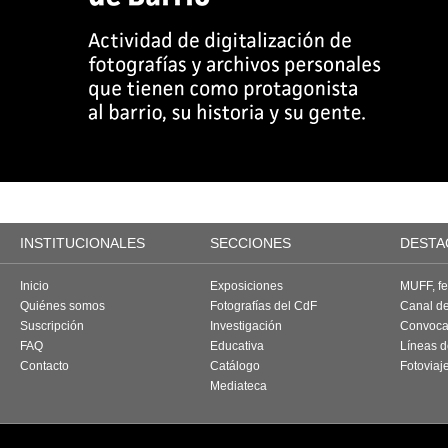
INSTITUCIONALES
SECCIONES
DESTA
Inicio
Exposiciones
MUFF, fes
Quiénes somos
Fotografías del CdF
Canal d
Suscripción
Investigación
Convoca
FAQ
Educativa
Líneas d
Contacto
Catálogo
Fotoviaj
Mediateca