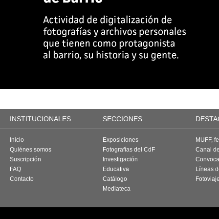
INSTITUCIONALES
SECCIONES
DESTA
Inicio
Exposiciones
MUFF, fes
Quiénes somos
Fotografías del CdF
Canal d
Suscripción
Investigación
Convoca
FAQ
Educativa
Líneas d
Contacto
Catálogo
Fotoviaj
Mediateca