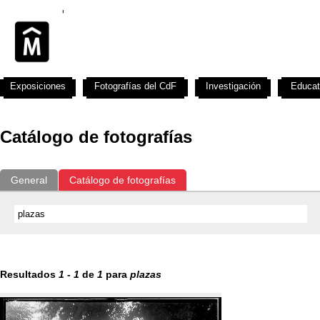
Exposiciones
Fotografías del CdF
Investigación
Educat
Catálogo de fotografías
General
Catálogo de fotografías
Resultados
1
-
1
de
1
para
plazas