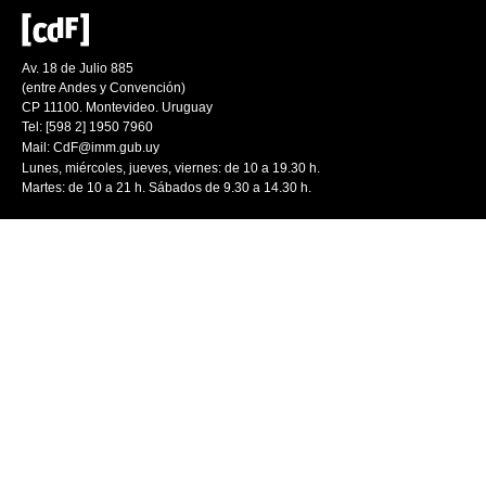
Av. 18 de Julio 885
(entre Andes y Convención)
CP 11100. Montevideo. Uruguay
Tel: [598 2] 1950 7960
Mail:
CdF@imm.gub.uy
Lunes, miércoles, jueves, viernes: de 10 a 19.30 h.
Martes: de 10 a 21 h. Sábados de 9.30 a 14.30 h.