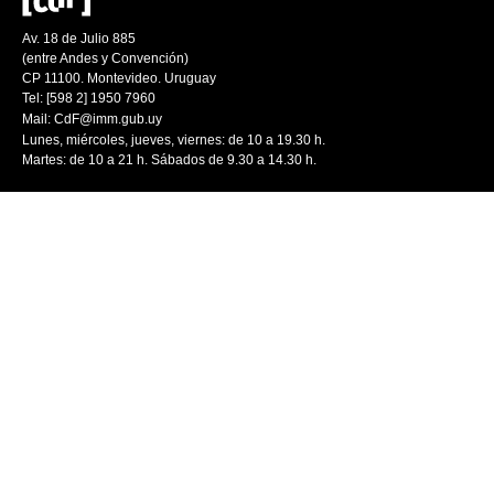
Av. 18 de Julio 885
(entre Andes y Convención)
CP 11100. Montevideo. Uruguay
Tel: [598 2] 1950 7960
Mail:
CdF@imm.gub.uy
Lunes, miércoles, jueves, viernes: de 10 a 19.30 h.
Martes: de 10 a 21 h. Sábados de 9.30 a 14.30 h.