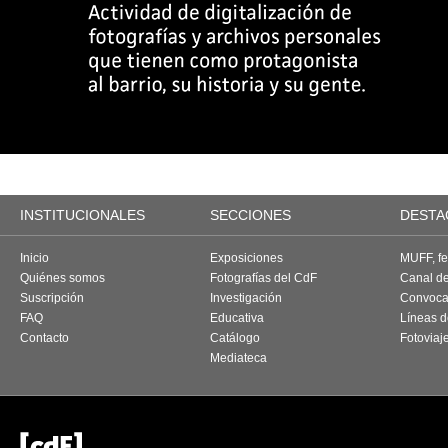
INSTITUCIONALES
SECCIONES
DESTA
Inicio
Exposiciones
MUFF, fes
Quiénes somos
Fotografías del CdF
Canal d
Suscripción
Investigación
Convoca
FAQ
Educativa
Líneas d
Contacto
Catálogo
Fotoviaj
Mediateca