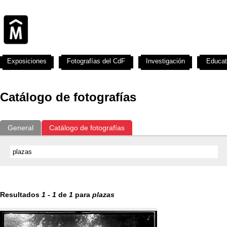
Exposiciones
Fotografías del CdF
Investigación
Educat
Catálogo de fotografías
General
Catálogo de fotografías
Resultados
1
-
1
de
1
para
plazas