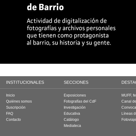
INSTITUCIONALES
SECCIONES
DESTA
Inicio
Exposiciones
MUFF, fes
Quiénes somos
Fotografías del CdF
Canal d
Suscripción
Investigación
Convoca
FAQ
Educativa
Líneas d
Contacto
Catálogo
Fotoviaj
Mediateca