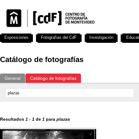
Exposiciones
Fotografías del CdF
Investigación
Educat
Catálogo de fotografías
General
Catálogo de fotografías
Resultados
1
-
1
de
1
para
plazas