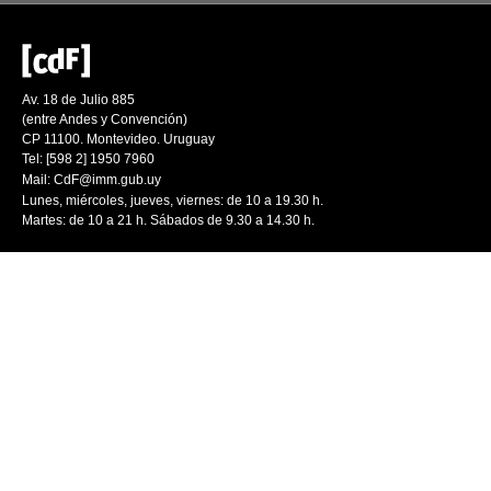
Av. 18 de Julio 885
(entre Andes y Convención)
CP 11100. Montevideo. Uruguay
Tel: [598 2] 1950 7960
Mail:
CdF@imm.gub.uy
Lunes, miércoles, jueves, viernes: de 10 a 19.30 h.
Martes: de 10 a 21 h. Sábados de 9.30 a 14.30 h.