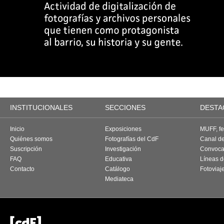
INSTITUCIONALES
SECCIONES
DESTA
Inicio
Exposiciones
MUFF, fes
Quiénes somos
Fotografías del CdF
Canal d
Suscripción
Investigación
Convoca
FAQ
Educativa
Líneas d
Contacto
Catálogo
Fotoviaj
Mediateca