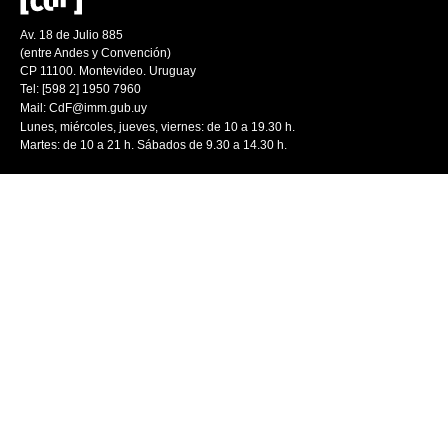
Av. 18 de Julio 885
(entre Andes y Convención)
CP 11100. Montevideo. Uruguay
Tel: [598 2] 1950 7960
Mail:
CdF@imm.gub.uy
Lunes, miércoles, jueves, viernes: de 10 a 19.30 h.
Martes: de 10 a 21 h. Sábados de 9.30 a 14.30 h.