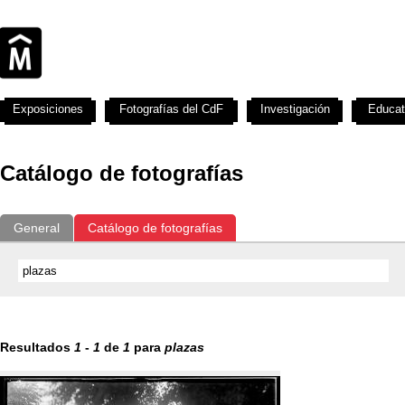
Exposiciones
Fotografías del CdF
Investigación
Educat
Catálogo de fotografías
General
Catálogo de fotografías
Resultados
1
-
1
de
1
para
plazas