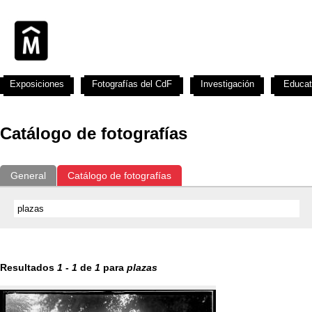
Exposiciones
Fotografías del CdF
Investigación
Educat
Catálogo de fotografías
General
Catálogo de fotografías
Resultados
1
-
1
de
1
para
plazas