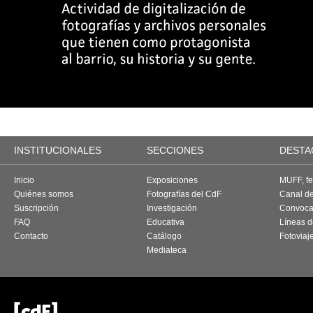
INSTITUCIONALES
SECCIONES
DESTA
Inicio
Exposiciones
MUFF, fes
Quiénes somos
Fotografías del CdF
Canal d
Suscripción
Investigación
Convoca
FAQ
Educativa
Líneas d
Contacto
Catálogo
Fotoviaj
Mediateca