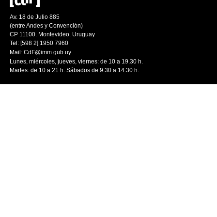
Av. 18 de Julio 885
(entre Andes y Convención)
CP 11100. Montevideo. Uruguay
Tel: [598 2] 1950 7960
Mail:
CdF@imm.gub.uy
Lunes, miércoles, jueves, viernes: de 10 a 19.30 h.
Martes: de 10 a 21 h. Sábados de 9.30 a 14.30 h.