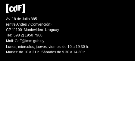
Av. 18 de Julio 885
(entre Andes y Convención)
CP 11100. Montevideo. Uruguay
Tel: [598 2] 1950 7960
Mail:
CdF@imm.gub.uy
Lunes, miércoles, jueves, viernes: de 10 a 19.30 h.
Martes: de 10 a 21 h. Sábados de 9.30 a 14.30 h.