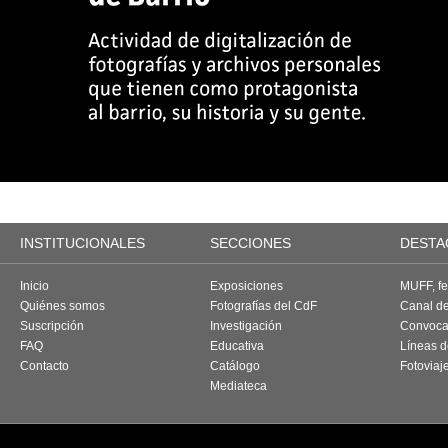
INSTITUCIONALES
SECCIONES
DESTA
Inicio
Exposiciones
MUFF, fes
Quiénes somos
Fotografías del CdF
Canal d
Suscripción
Investigación
Convoca
FAQ
Educativa
Líneas d
Contacto
Catálogo
Fotoviaj
Mediateca