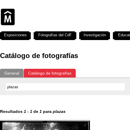
Exposiciones
Fotografías del CdF
Investigación
Educat
Catálogo de fotografías
General
Catálogo de fotografías
Resultados
1
-
1
de
1
para
plazas