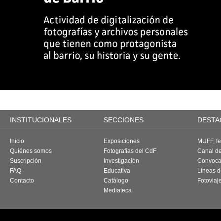
INSTITUCIONALES
SECCIONES
DESTA
Inicio
Exposiciones
MUFF, fes
Quiénes somos
Fotografías del CdF
Canal d
Suscripción
Investigación
Convoca
FAQ
Educativa
Líneas d
Contacto
Catálogo
Fotoviaj
Mediateca