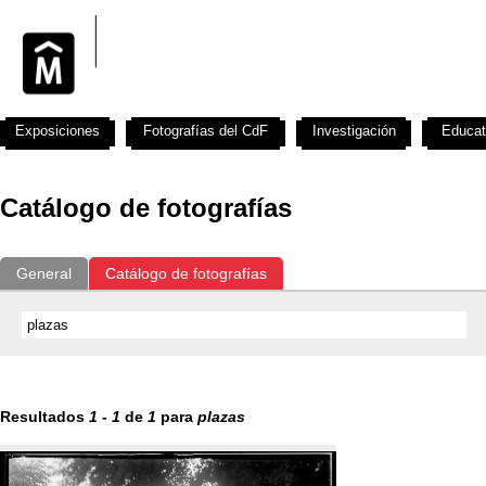
Exposiciones
Fotografías del CdF
Investigación
Educat
Catálogo de fotografías
General
Catálogo de fotografías
Resultados
1
-
1
de
1
para
plazas