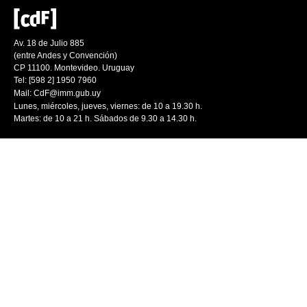
Av. 18 de Julio 885
(entre Andes y Convención)
CP 11100. Montevideo. Uruguay
Tel: [598 2] 1950 7960
Mail:
CdF@imm.gub.uy
Lunes, miércoles, jueves, viernes: de 10 a 19.30 h.
Martes: de 10 a 21 h. Sábados de 9.30 a 14.30 h.