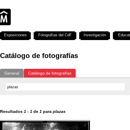
Exposiciones
Fotografías del CdF
Investigación
Educat
Catálogo de fotografías
General
Catálogo de fotografías
Resultados
1
-
1
de
1
para
plazas