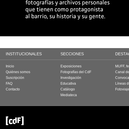
INSTITUCIONALES
SECCIONES
DESTA
Inicio
Exposiciones
MUFF, fes
Quiénes somos
Fotografías del CdF
Canal d
Suscripción
Investigación
Convoca
FAQ
Educativa
Líneas d
Contacto
Catálogo
Fotoviaj
Mediateca