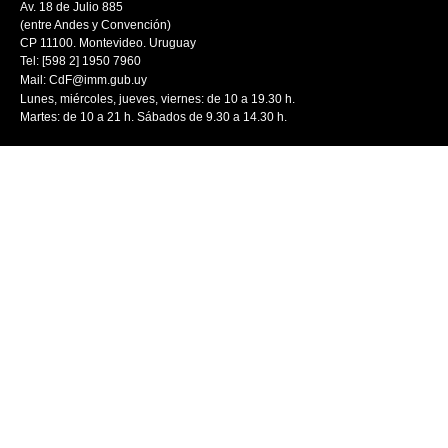
Av. 18 de Julio 885
(entre Andes y Convención)
CP 11100. Montevideo. Uruguay
Tel: [598 2] 1950 7960
Mail:
CdF@imm.gub.uy
Lunes, miércoles, jueves, viernes: de 10 a 19.30 h.
Martes: de 10 a 21 h. Sábados de 9.30 a 14.30 h.