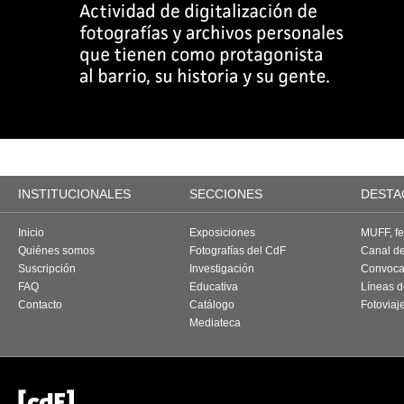
INSTITUCIONALES
SECCIONES
DESTA
Inicio
Exposiciones
MUFF, fes
Quiénes somos
Fotografías del CdF
Canal d
Suscripción
Investigación
Convoca
FAQ
Educativa
Líneas d
Contacto
Catálogo
Fotoviaj
Mediateca