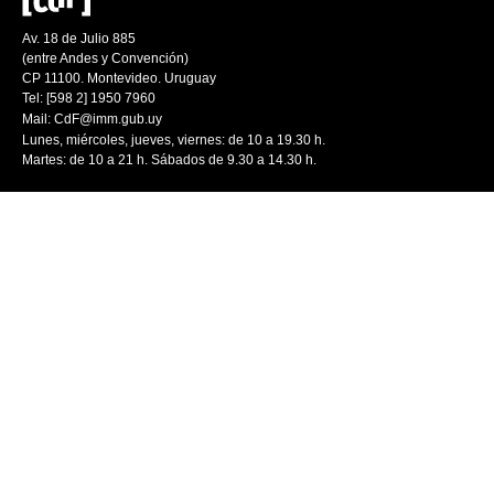
Av. 18 de Julio 885
(entre Andes y Convención)
CP 11100. Montevideo. Uruguay
Tel: [598 2] 1950 7960
Mail:
CdF@imm.gub.uy
Lunes, miércoles, jueves, viernes: de 10 a 19.30 h.
Martes: de 10 a 21 h. Sábados de 9.30 a 14.30 h.