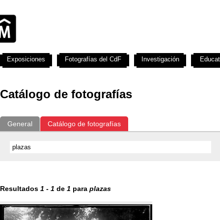
Exposiciones
Fotografías del CdF
Investigación
Educat
Catálogo de fotografías
General
Catálogo de fotografías
Resultados
1
-
1
de
1
para
plazas