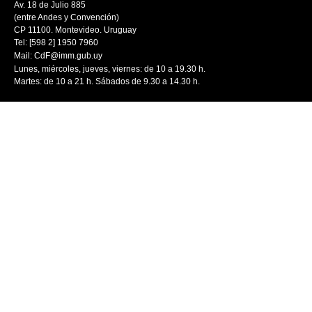
Av. 18 de Julio 885
(entre Andes y Convención)
CP 11100. Montevideo. Uruguay
Tel: [598 2] 1950 7960
Mail:
CdF@imm.gub.uy
Lunes, miércoles, jueves, viernes: de 10 a 19.30 h.
Martes: de 10 a 21 h. Sábados de 9.30 a 14.30 h.