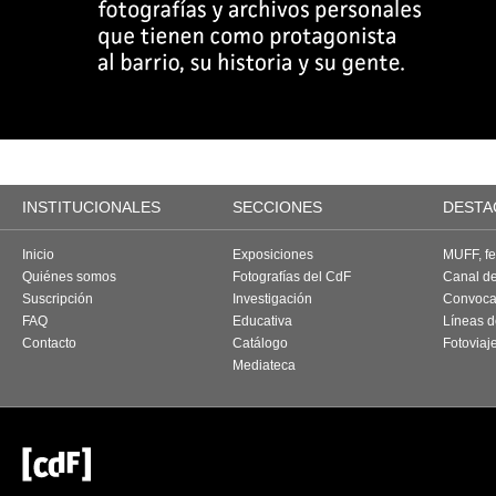
INSTITUCIONALES
SECCIONES
DESTA
Inicio
Exposiciones
MUFF, fes
Quiénes somos
Fotografías del CdF
Canal d
Suscripción
Investigación
Convoca
FAQ
Educativa
Líneas d
Contacto
Catálogo
Fotoviaj
Mediateca