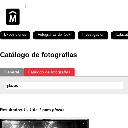
Exposiciones
Fotografías del CdF
Investigación
Educat
Catálogo de fotografías
General
Catálogo de fotografías
Resultados
1
-
1
de
1
para
plazas