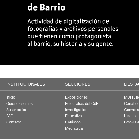
INSTITUCIONALES
SECCIONES
DESTA
Inicio
Exposiciones
MUFF, fes
Quiénes somos
Fotografías del CdF
Canal d
Suscripción
Investigación
Convoca
FAQ
Educativa
Líneas d
Contacto
Catálogo
Fotoviaj
Mediateca