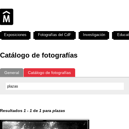
Exposiciones
Fotografías del CdF
Investigación
Educat
Catálogo de fotografías
General
Catálogo de fotografías
Resultados
1
-
1
de
1
para
plazas