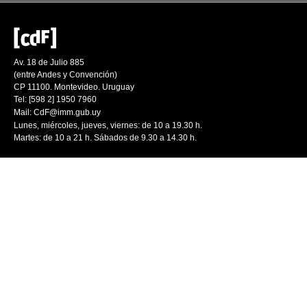
Av. 18 de Julio 885
(entre Andes y Convención)
CP 11100. Montevideo. Uruguay
Tel: [598 2] 1950 7960
Mail:
CdF@imm.gub.uy
Lunes, miércoles, jueves, viernes: de 10 a 19.30 h.
Martes: de 10 a 21 h. Sábados de 9.30 a 14.30 h.