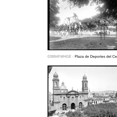
03884FMHGE -
Plaza de Deportes del Ce