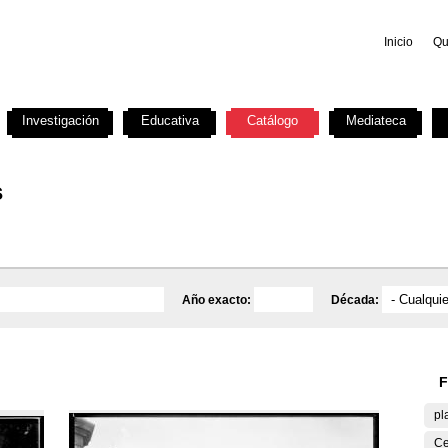
Inicio
Qu
Investigación
Educativa
Catálogo
Mediateca
s
Año exacto:
Década:
F
pl
Ce