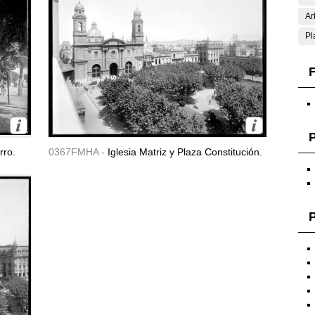
Ar
Pl
F
rro.
0367FMHA -
Iglesia Matriz y Plaza Constitución.
P