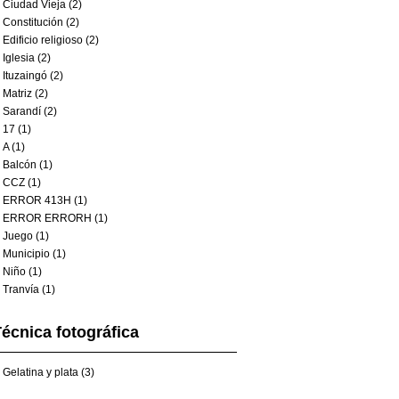
Ciudad Vieja (2)
Constitución (2)
Edificio religioso (2)
Iglesia (2)
Ituzaingó (2)
Matriz (2)
Sarandí (2)
17 (1)
A (1)
Balcón (1)
CCZ (1)
ERROR 413H (1)
ERROR ERRORH (1)
Juego (1)
Municipio (1)
Niño (1)
Tranvía (1)
écnica fotográfica
Gelatina y plata (3)