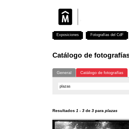
Exposiciones
Fotografías del CdF
Catálogo de fotografía
General
Catálogo de fotografías
Resultados
1
-
3
de
3
para
plazas