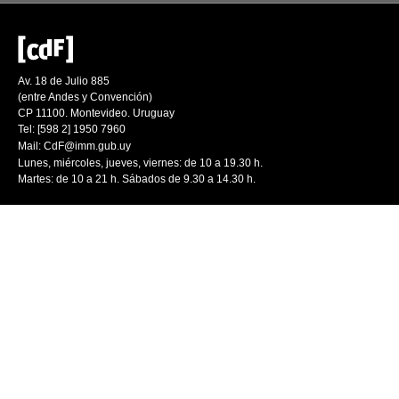
Av. 18 de Julio 885
(entre Andes y Convención)
CP 11100. Montevideo. Uruguay
Tel: [598 2] 1950 7960
Mail:
CdF@imm.gub.uy
Lunes, miércoles, jueves, viernes: de 10 a 19.30 h.
Martes: de 10 a 21 h. Sábados de 9.30 a 14.30 h.