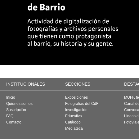
INSTITUCIONALES
SECCIONES
DESTA
Inicio
Exposiciones
MUFF, fes
Quiénes somos
Fotografías del CdF
Canal d
Suscripción
Investigación
Convoca
FAQ
Educativa
Líneas d
Contacto
Catálogo
Fotoviaj
Mediateca