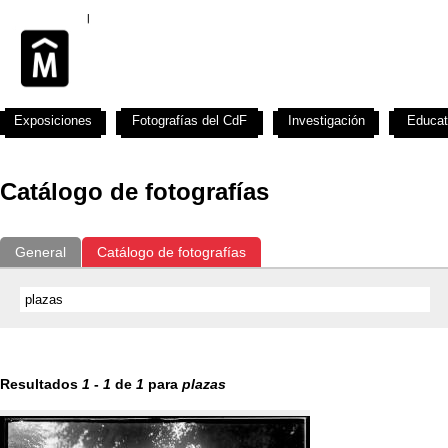
Exposiciones
Fotografías del CdF
Investigación
Educat
Catálogo de fotografías
General
Catálogo de fotografías
Resultados
1
-
1
de
1
para
plazas