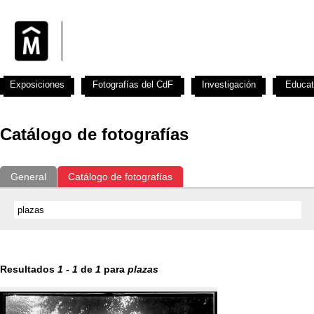
Exposiciones
Fotografías del CdF
Investigación
Educat
Catálogo de fotografías
General
Catálogo de fotografías
Resultados
1
-
1
de
1
para
plazas