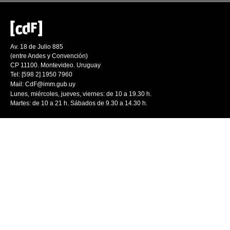
Av. 18 de Julio 885
(entre Andes y Convención)
CP 11100. Montevideo. Uruguay
Tel: [598 2] 1950 7960
Mail:
CdF@imm.gub.uy
Lunes, miércoles, jueves, viernes: de 10 a 19.30 h.
Martes: de 10 a 21 h. Sábados de 9.30 a 14.30 h.