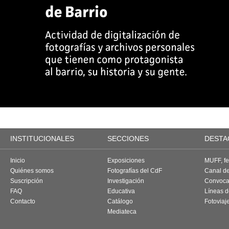
INSTITUCIONALES
SECCIONES
DESTA
Inicio
Exposiciones
MUFF, fes
Quiénes somos
Fotografías del CdF
Canal d
Suscripción
Investigación
Convoca
FAQ
Educativa
Líneas d
Contacto
Catálogo
Fotoviaj
Mediateca