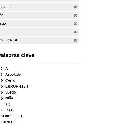
bolado
ño
ego
RROR 413H
alabras clave
(-)
A
(-)
Arbolado
(-)
Cerro
(-)
ERROR 413H
(-)
Juego
(-)
Niño
17 (1)
CCZ (1)
Municipio (1)
Plaza (1)