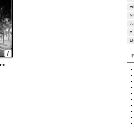
Ar
Ni
Ju
A
E
P
rro.