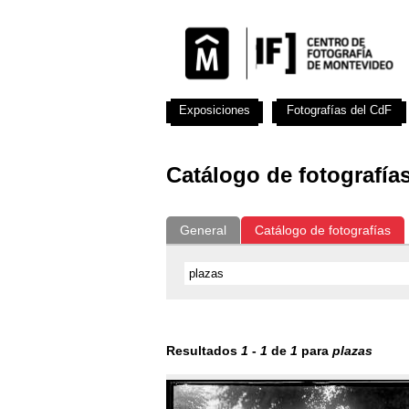
Exposiciones
Fotografías del CdF
Catálogo de fotografía
General
Catálogo de fotografías
Resultados
1
-
1
de
1
para
plazas