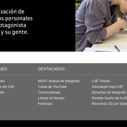
NES
DESTACADOS
nes
MUFF, festival de fotografía
CdF Tienda
as del CdF
Canal de YouTube
Descargar logo CdF
ión
Convocatorias
Escuelas de fotografía
Líneas de tiempo
Revista Sueño de la 
Fotoviaje
Recorrido 3D por Sed
a