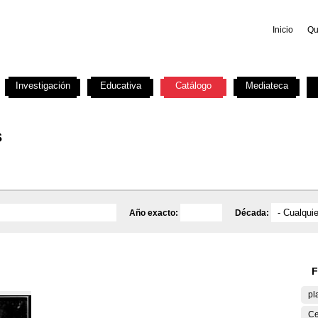
Inicio
Qu
Investigación
Educativa
Catálogo
Mediateca
s
Año exacto:
Década:
F
pl
Ce