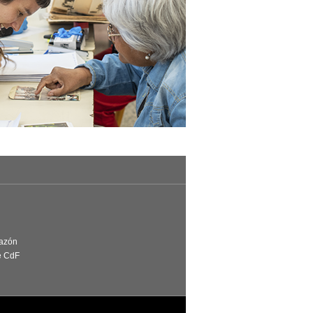
Razón
e CdF