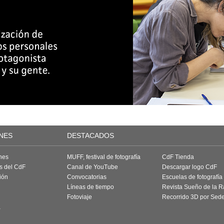
NES
DESTACADOS
nes
MUFF, festival de fotografía
CdF Tienda
as del CdF
Canal de YouTube
Descargar logo CdF
ión
Convocatorias
Escuelas de fotografía
Líneas de tiempo
Revista Sueño de la 
Fotoviaje
Recorrido 3D por Sed
a