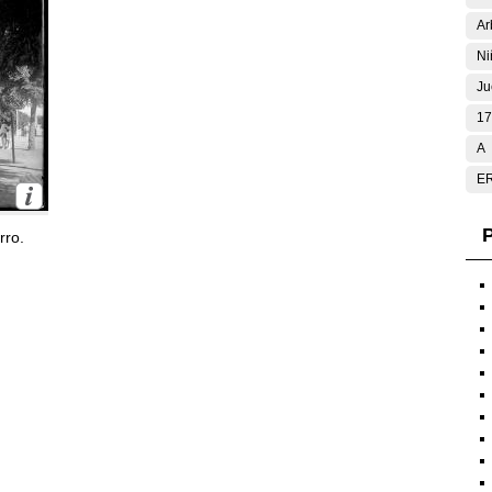
Ar
Ni
Ju
17
A
E
P
rro.