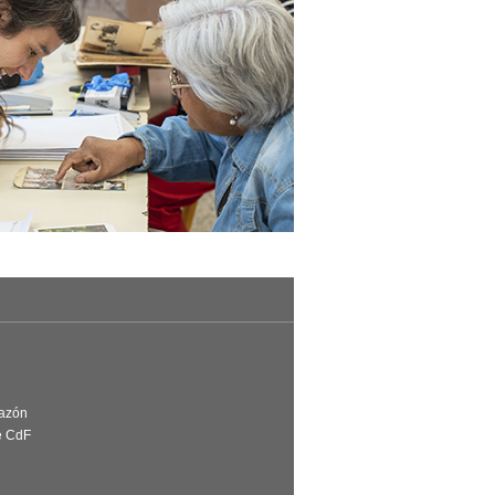
Razón
e CdF