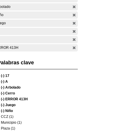
bolado
ño
ego
RROR 413H
alabras clave
(-)
17
(-)
A
(-)
Arbolado
(-)
Cerro
(-)
ERROR 413H
(-)
Juego
(-)
Niño
CCZ (1)
Municipio (1)
Plaza (1)