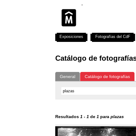
Exposiciones
Fotografías del CdF
Catálogo de fotografía
General
Catálogo de fotografías
Resultados
1
-
1
de
1
para
plazas