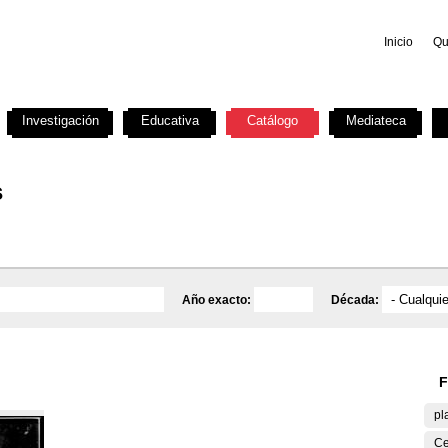
Inicio
Qu
Investigación
Educativa
Catálogo
Mediateca
s
Año exacto:
Década:
F
pl
Ce