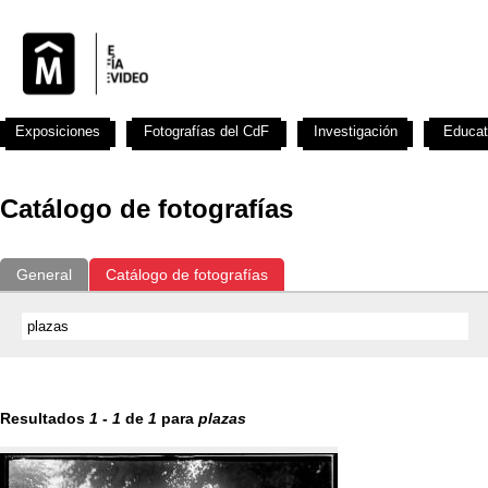
Exposiciones
Fotografías del CdF
Investigación
Educat
Catálogo de fotografías
General
Catálogo de fotografías
Resultados
1
-
1
de
1
para
plazas