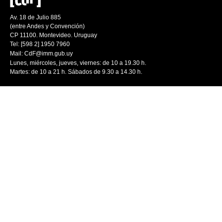
Av. 18 de Julio 885
(entre Andes y Convención)
CP 11100. Montevideo. Uruguay
Tel: [598 2] 1950 7960
Mail:
CdF@imm.gub.uy
Lunes, miércoles, jueves, viernes: de 10 a 19.30 h.
Martes: de 10 a 21 h. Sábados de 9.30 a 14.30 h.