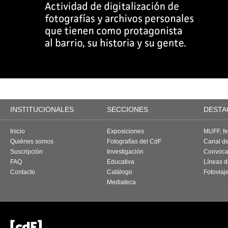
INSTITUCIONALES
SECCIONES
DESTA
Inicio
Exposiciones
MUFF, fes
Quiénes somos
Fotografías del CdF
Canal d
Suscripción
Investigación
Convoca
FAQ
Educativa
Líneas d
Contacto
Catálogo
Fotoviaj
Mediateca