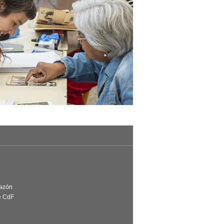
Razón
e CdF