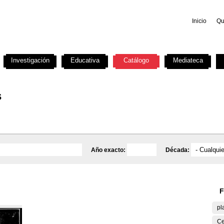
Inicio
Qu
Investigación
Educativa
Catálogo
Mediateca
s
Año exacto:
Década:
F
pl
Ce