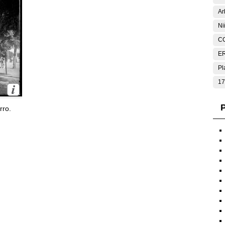
Ar
Ni
C
E
Pl
17
P
rro.