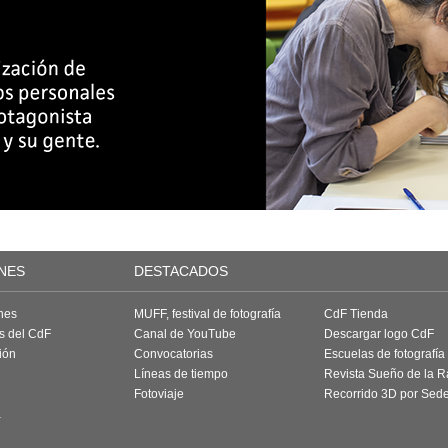
NES
DESTACADOS
nes
MUFF, festival de fotografía
CdF Tienda
as del CdF
Canal de YouTube
Descargar logo CdF
ión
Convocatorias
Escuelas de fotografía
Líneas de tiempo
Revista Sueño de la 
Fotoviaje
Recorrido 3D por Sed
a