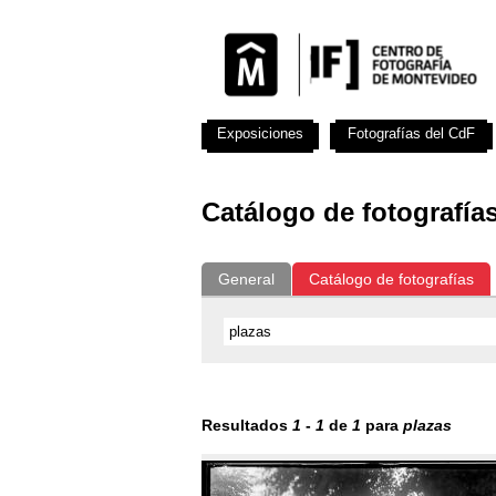
Exposiciones
Fotografías del CdF
Catálogo de fotografía
General
Catálogo de fotografías
Resultados
1
-
1
de
1
para
plazas