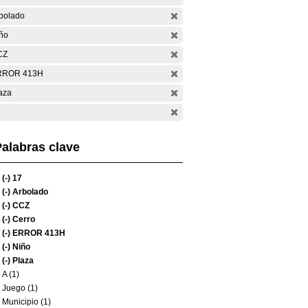
bolado
ño
CZ
RROR 413H
aza
alabras clave
(-)
17
(-)
Arbolado
(-)
CCZ
(-)
Cerro
(-)
ERROR 413H
(-)
Niño
(-)
Plaza
A (1)
Juego (1)
Municipio (1)