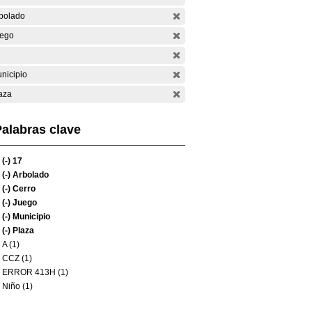
bolado
ego
nicipio
aza
alabras clave
(-)
17
(-)
Arbolado
(-)
Cerro
(-)
Juego
(-)
Municipio
(-)
Plaza
A (1)
CCZ (1)
ERROR 413H (1)
Niño (1)