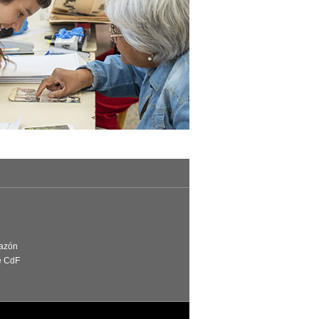
Razón
e CdF