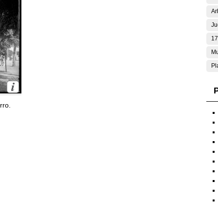
Ar
Ju
17
Mu
Pl
P
rro.