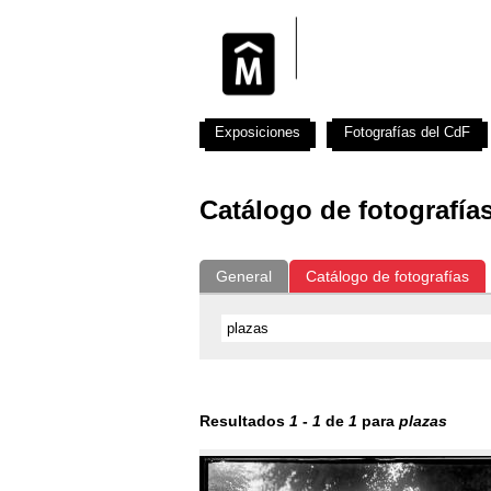
Exposiciones
Fotografías del CdF
Catálogo de fotografía
General
Catálogo de fotografías
Resultados
1
-
1
de
1
para
plazas