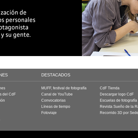
NES
DESTACADOS
nes
MUFF, festival de fotografía
CdF Tienda
as del CdF
Canal de YouTube
Descargar logo CdF
ión
Convocatorias
Escuelas de fotografía
Líneas de tiempo
Revista Sueño de la 
Fotoviaje
Recorrido 3D por Sed
a