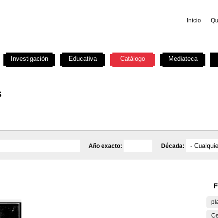
Inicio
Qu
Investigación
Educativa
Catálogo
Mediateca
s
Año exacto:
Década:
F
pl
Ce