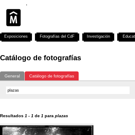
Exposiciones
Fotografías del CdF
Investigación
Educat
Catálogo de fotografías
General
Catálogo de fotografías
Resultados
1
-
1
de
1
para
plazas