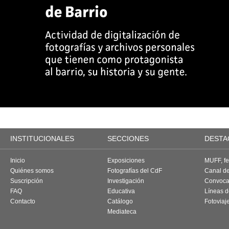
INSTITUCIONALES
SECCIONES
DESTA
Inicio
Exposiciones
MUFF, fes
Quiénes somos
Fotografías del CdF
Canal d
Suscripción
Investigación
Convoca
FAQ
Educativa
Líneas d
Contacto
Catálogo
Fotoviaj
Mediateca