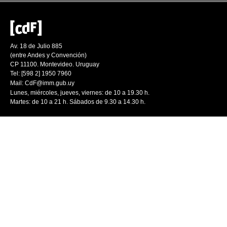
Av. 18 de Julio 885
(entre Andes y Convención)
CP 11100. Montevideo. Uruguay
Tel: [598 2] 1950 7960
Mail:
CdF@imm.gub.uy
Lunes, miércoles, jueves, viernes: de 10 a 19.30 h.
Martes: de 10 a 21 h. Sábados de 9.30 a 14.30 h.