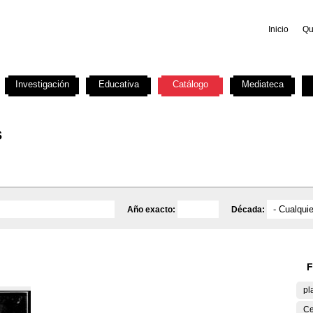
Inicio
Qu
Investigación
Educativa
Catálogo
Mediateca
s
Año exacto:
Década:
F
pl
Ce