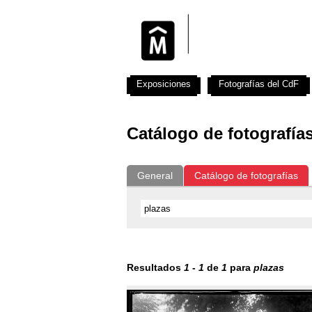
Exposiciones
Fotografías del CdF
Catálogo de fotografía
General
Catálogo de fotografías
Resultados
1
-
1
de
1
para
plazas