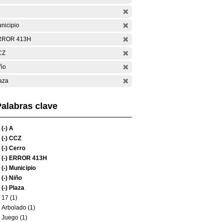
nicipio
RROR 413H
CZ
ño
aza
alabras clave
(-)
A
(-)
CCZ
(-)
Cerro
(-)
ERROR 413H
(-)
Municipio
(-)
Niño
(-)
Plaza
17 (1)
Arbolado (1)
Juego (1)