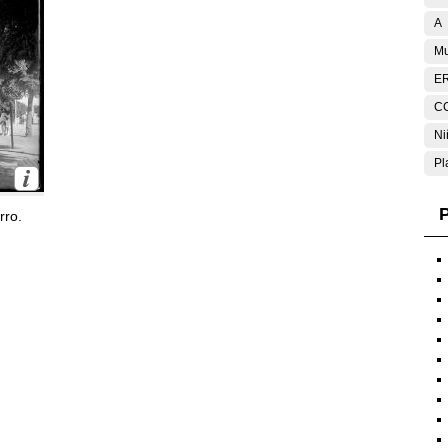
A
Mu
E
C
Ni
Pl
P
rro.