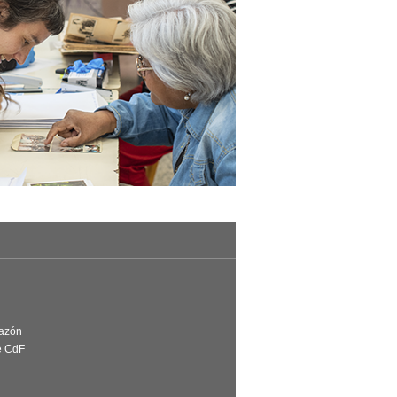
Razón
e CdF