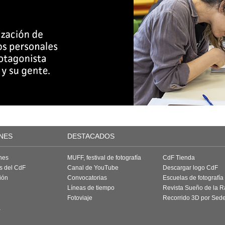
NES
DESTACADOS
nes
MUFF, festival de fotografía
CdF Tienda
as del CdF
Canal de YouTube
Descargar logo CdF
ión
Convocatorias
Escuelas de fotografía
Líneas de tiempo
Revista Sueño de la 
Fotoviaje
Recorrido 3D por Sed
a