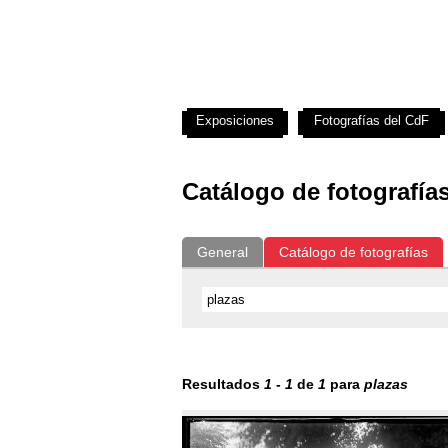
Exposiciones
Fotografías del CdF
Catálogo de fotografía
General
Catálogo de fotografías
Resultados
1
-
1
de
1
para
plazas