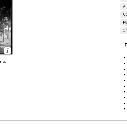
A
C
Pl
17
P
rro.