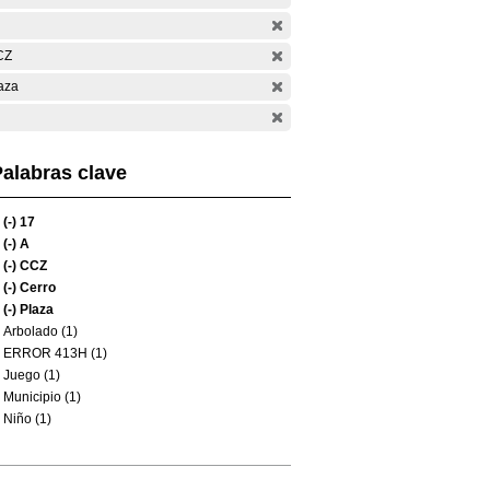
CZ
aza
alabras clave
(-)
17
(-)
A
(-)
CCZ
(-)
Cerro
(-)
Plaza
Arbolado (1)
ERROR 413H (1)
Juego (1)
Municipio (1)
Niño (1)