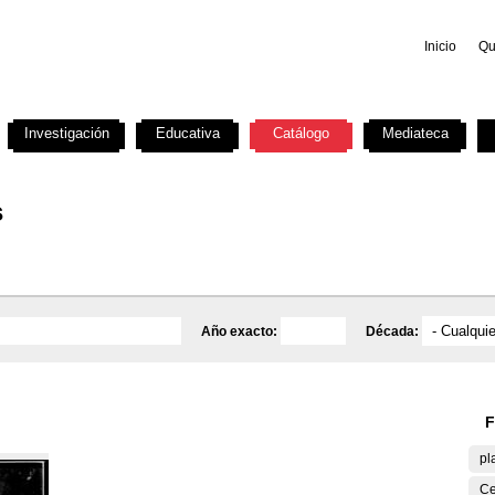
Inicio
Qu
Investigación
Educativa
Catálogo
Mediateca
s
Año exacto:
Década:
F
pl
Ce