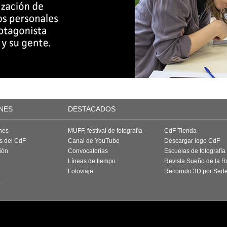
NES
DESTACADOS
nes
MUFF, festival de fotografía
CdF Tienda
as del CdF
Canal de YouTube
Descargar logo CdF
ión
Convocatorias
Escuelas de fotografía
Líneas de tiempo
Revista Sueño de la 
Fotoviaje
Recorrido 3D por Sed
a