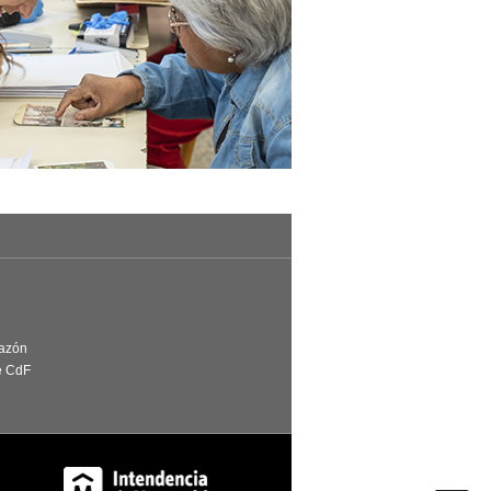
Razón
e CdF