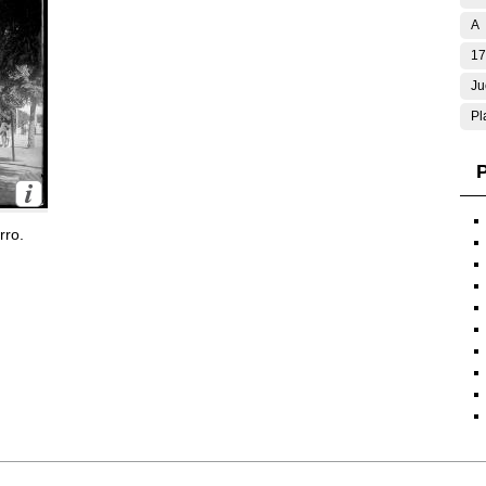
A
17
Ju
Pl
P
rro.