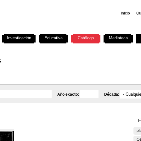
Inicio
Qu
Investigación
Educativa
Catálogo
Mediateca
s
Año exacto:
Década:
F
pl
Ce