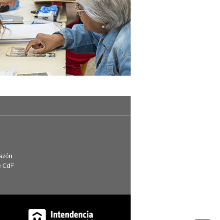
Razón
e CdF