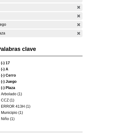
ego
aza
alabras clave
(-)
17
(-)
A
(-)
Cerro
(-)
Juego
(-)
Plaza
Arbolado (1)
CCZ (1)
ERROR 413H (1)
Municipio (1)
Niño (1)