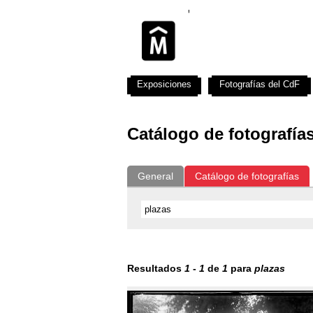
Exposiciones
Fotografías del CdF
Catálogo de fotografía
General
Catálogo de fotografías
Resultados
1
-
1
de
1
para
plazas