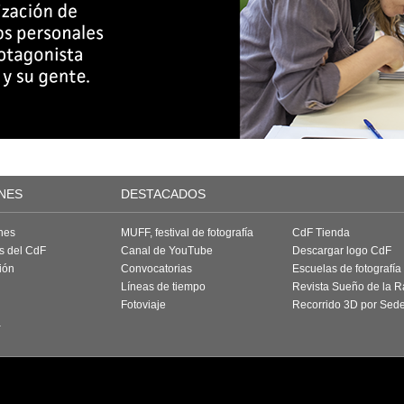
NES
DESTACADOS
nes
MUFF, festival de fotografía
CdF Tienda
as del CdF
Canal de YouTube
Descargar logo CdF
ión
Convocatorias
Escuelas de fotografía
Líneas de tiempo
Revista Sueño de la 
Fotoviaje
Recorrido 3D por Sed
a