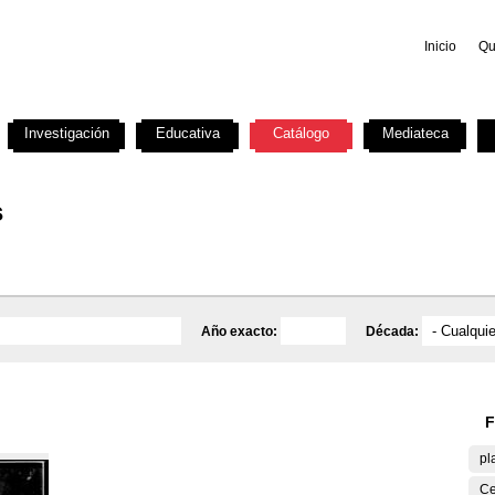
Inicio
Qu
Investigación
Educativa
Catálogo
Mediateca
s
Año exacto:
Década:
F
pl
Ce