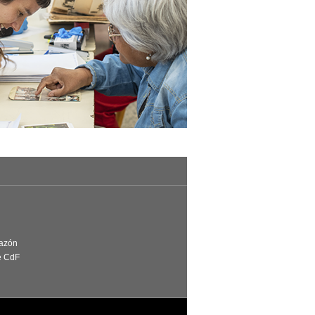
Razón
e CdF