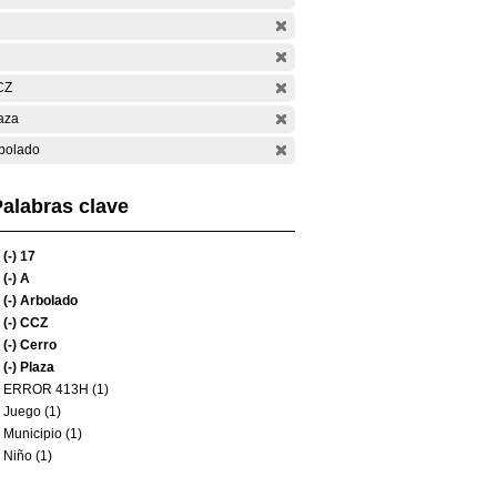
CZ
aza
bolado
alabras clave
(-)
17
(-)
A
(-)
Arbolado
(-)
CCZ
(-)
Cerro
(-)
Plaza
ERROR 413H (1)
Juego (1)
Municipio (1)
Niño (1)