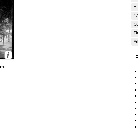
A
17
C
Pl
Ar
P
rro.