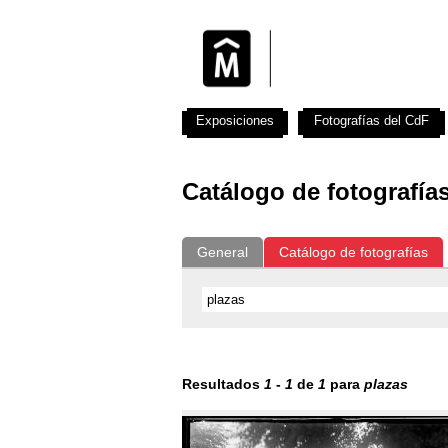
Exposiciones
Fotografías del CdF
Catálogo de fotografía
General
Catálogo de fotografías
Resultados
1
-
1
de
1
para
plazas