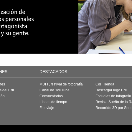
NES
DESTACADOS
nes
MUFF, festival de fotografía
CdF Tienda
as del CdF
Canal de YouTube
Descargar logo CdF
ión
Convocatorias
Escuelas de fotografía
Líneas de tiempo
Revista Sueño de la 
Fotoviaje
Recorrido 3D por Sed
a