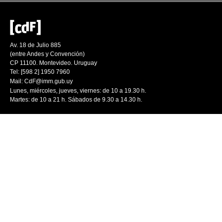
Av. 18 de Julio 885
(entre Andes y Convención)
CP 11100. Montevideo. Uruguay
Tel: [598 2] 1950 7960
Mail:
CdF@imm.gub.uy
Lunes, miércoles, jueves, viernes: de 10 a 19.30 h.
Martes: de 10 a 21 h. Sábados de 9.30 a 14.30 h.