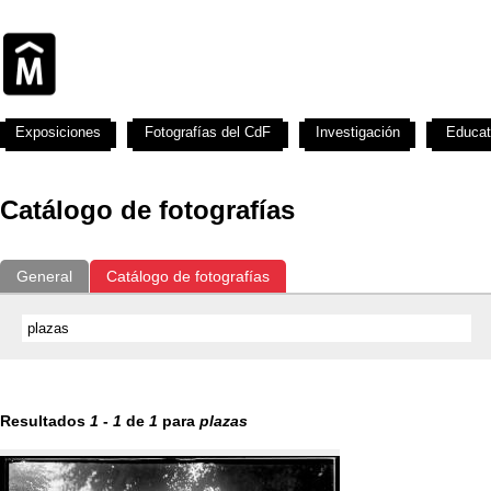
Exposiciones
Fotografías del CdF
Investigación
Educat
Catálogo de fotografías
General
Catálogo de fotografías
Resultados
1
-
1
de
1
para
plazas