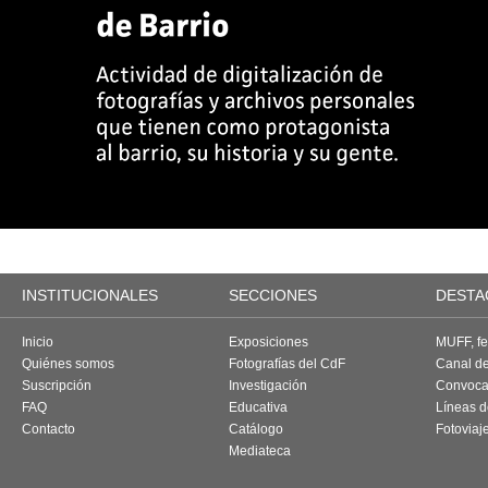
INSTITUCIONALES
SECCIONES
DESTA
Inicio
Exposiciones
MUFF, fes
Quiénes somos
Fotografías del CdF
Canal d
Suscripción
Investigación
Convoca
FAQ
Educativa
Líneas d
Contacto
Catálogo
Fotoviaj
Mediateca