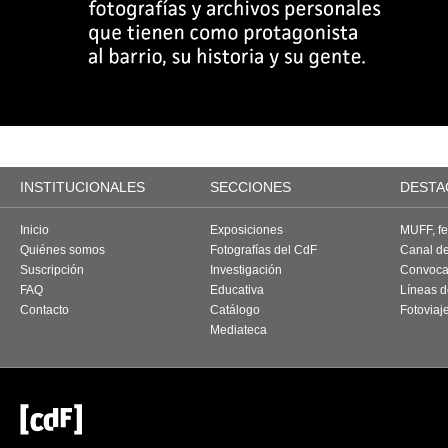
INSTITUCIONALES
SECCIONES
DESTA
Inicio
Exposiciones
MUFF, fes
Quiénes somos
Fotografías del CdF
Canal d
Suscripción
Investigación
Convoca
FAQ
Educativa
Líneas d
Contacto
Catálogo
Fotoviaj
Mediateca