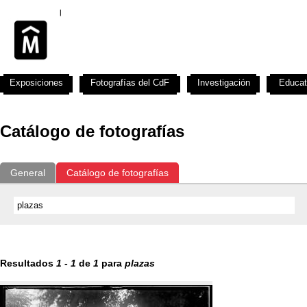
Exposiciones
Fotografías del CdF
Investigación
Educat
Catálogo de fotografías
General
Catálogo de fotografías
Resultados
1
-
1
de
1
para
plazas