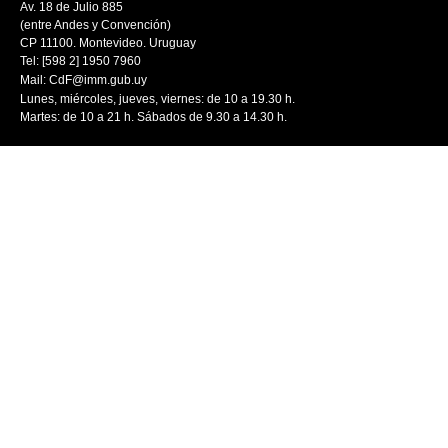
Av. 18 de Julio 885
(entre Andes y Convención)
CP 11100. Montevideo. Uruguay
Tel: [598 2] 1950 7960
Mail:
CdF@imm.gub.uy
Lunes, miércoles, jueves, viernes: de 10 a 19.30 h.
Martes: de 10 a 21 h. Sábados de 9.30 a 14.30 h.