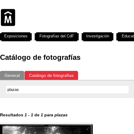
Exposiciones
Fotografías del CdF
Investigación
Educat
Catálogo de fotografías
General
Catálogo de fotografías
Resultados
1
-
1
de
1
para
plazas