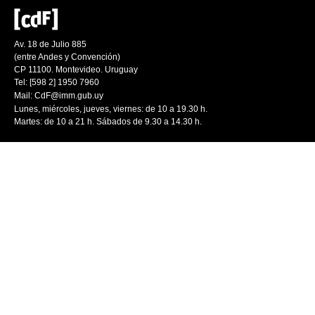
Av. 18 de Julio 885
(entre Andes y Convención)
CP 11100. Montevideo. Uruguay
Tel: [598 2] 1950 7960
Mail:
CdF@imm.gub.uy
Lunes, miércoles, jueves, viernes: de 10 a 19.30 h.
Martes: de 10 a 21 h. Sábados de 9.30 a 14.30 h.