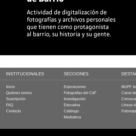
INSTITUCIONALES
SECCIONES
DESTA
Inicio
Exposiciones
MUFF, fes
Quiénes somos
Fotografías del CdF
Canal d
Suscripción
Investigación
Convoca
FAQ
Educativa
Líneas d
Contacto
Catálogo
Fotoviaj
Mediateca