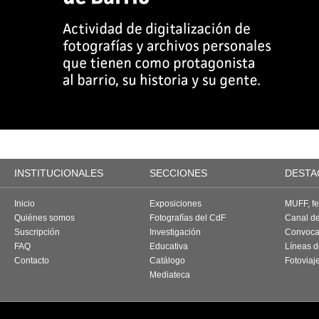
INSTITUCIONALES
SECCIONES
DESTA
Inicio
Exposiciones
MUFF, fes
Quiénes somos
Fotografías del CdF
Canal d
Suscripción
Investigación
Convoca
FAQ
Educativa
Líneas d
Contacto
Catálogo
Fotoviaj
Mediateca