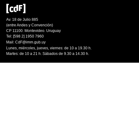
Av. 18 de Julio 885
(entre Andes y Convención)
CP 11100. Montevideo. Uruguay
Tel: [598 2] 1950 7960
Mail:
CdF@imm.gub.uy
Lunes, miércoles, jueves, viernes: de 10 a 19.30 h.
Martes: de 10 a 21 h. Sábados de 9.30 a 14.30 h.