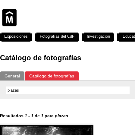
Exposiciones
Fotografías del CdF
Investigación
Educat
Catálogo de fotografías
General
Catálogo de fotografías
Resultados
1
-
1
de
1
para
plazas