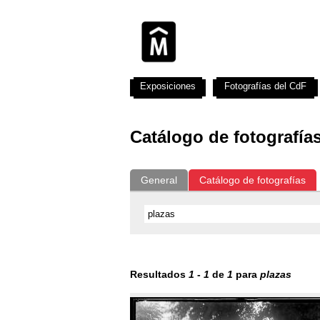
Exposiciones
Fotografías del CdF
Catálogo de fotografía
General
Catálogo de fotografías
Resultados
1
-
1
de
1
para
plazas