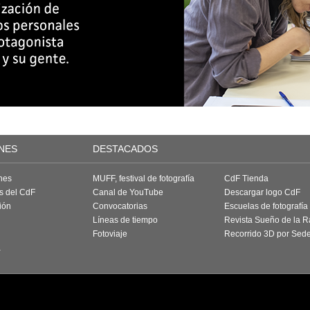
NES
DESTACADOS
nes
MUFF, festival de fotografía
CdF Tienda
as del CdF
Canal de YouTube
Descargar logo CdF
ión
Convocatorias
Escuelas de fotografía
Líneas de tiempo
Revista Sueño de la 
Fotoviaje
Recorrido 3D por Sed
a