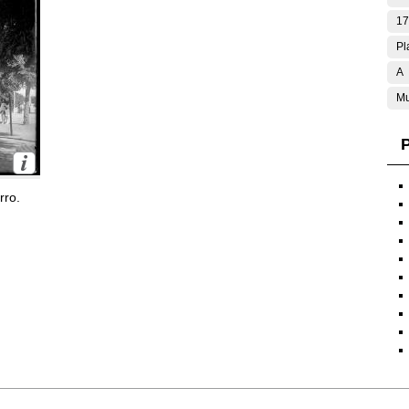
17
Pl
A
Mu
P
rro.