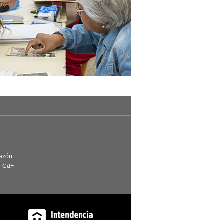
Razón
e CdF