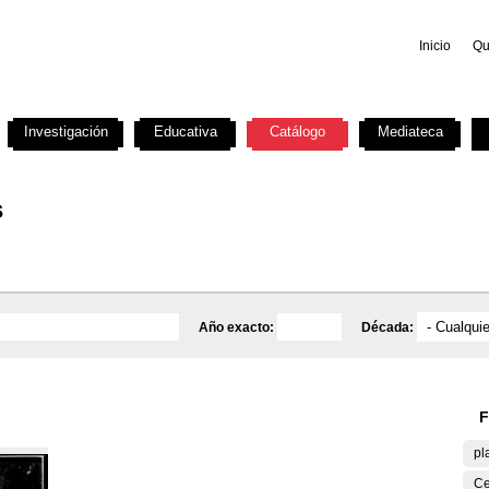
Inicio
Qu
Investigación
Educativa
Catálogo
Mediateca
s
Año exacto:
Década:
F
pl
Ce