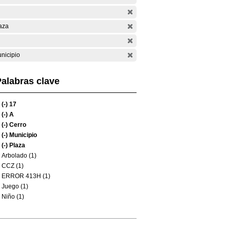
aza
nicipio
alabras clave
(-)
17
(-)
A
(-)
Cerro
(-)
Municipio
(-)
Plaza
Arbolado (1)
CCZ (1)
ERROR 413H (1)
Juego (1)
Niño (1)