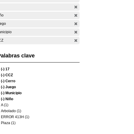
ño
ego
nicipio
CZ
alabras clave
(-)
17
(-)
CCZ
(-)
Cerro
(-)
Juego
(-)
Municipio
(-)
Niño
A (1)
Arbolado (1)
ERROR 413H (1)
Plaza (1)