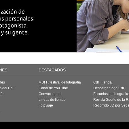
NES
DESTACADOS
nes
MUFF, festival de fotografía
CdF Tienda
as del CdF
Canal de YouTube
Descargar logo CdF
ión
Convocatorias
Escuelas de fotografía
Líneas de tiempo
Revista Sueño de la 
Fotoviaje
Recorrido 3D por Sed
a