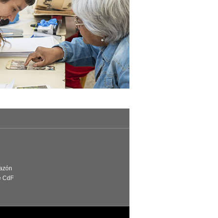
Razón
e CdF