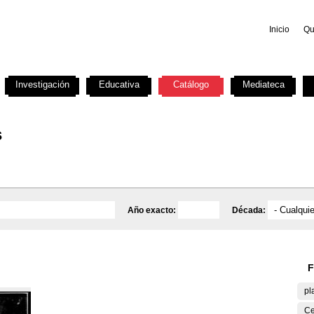
Inicio
Qu
Investigación
Educativa
Catálogo
Mediateca
s
Año exacto:
Década:
F
pl
Ce