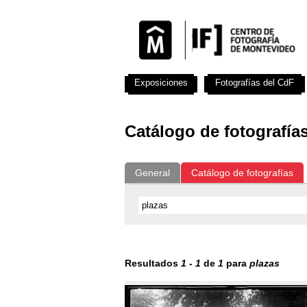
Exposiciones
Fotografías del CdF
Catálogo de fotografía
General
Catálogo de fotografías
Resultados
1
-
1
de
1
para
plazas