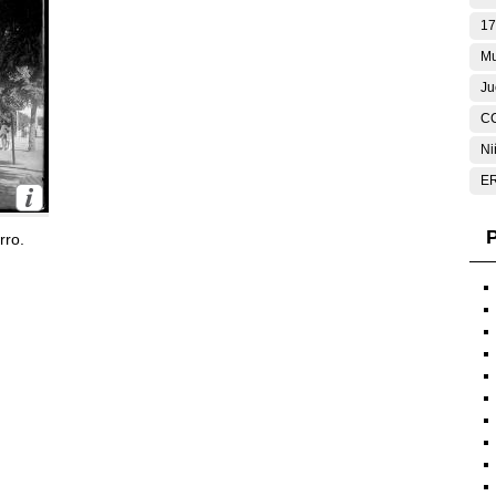
17
Mu
Ju
C
Ni
E
P
rro.