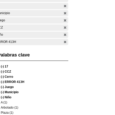
nicipio
ego
CZ
ño
RROR 413H
alabras clave
(-)
17
(-)
CCZ
(-)
Cerro
(-)
ERROR 413H
(-)
Juego
(-)
Municipio
(-)
Niño
A (1)
Arbolado (1)
Plaza (1)