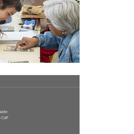
Razón
e CdF