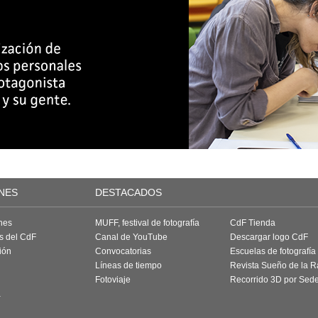
NES
DESTACADOS
nes
MUFF, festival de fotografía
CdF Tienda
as del CdF
Canal de YouTube
Descargar logo CdF
ión
Convocatorias
Escuelas de fotografía
Líneas de tiempo
Revista Sueño de la 
Fotoviaje
Recorrido 3D por Sed
a