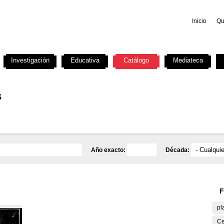
Inicio
Qu
Investigación
Educativa
Catálogo
Mediateca
s
Año exacto:
Década:
F
pl
Ce