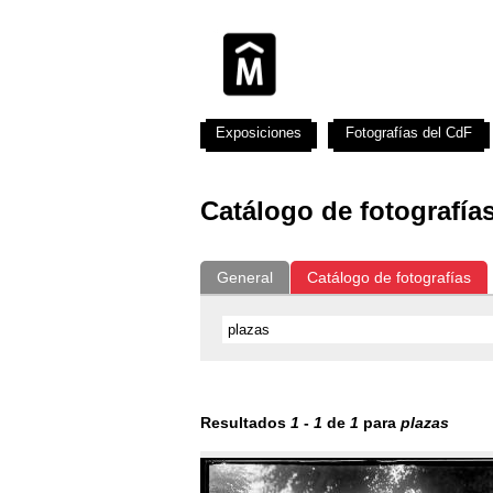
Exposiciones
Fotografías del CdF
Catálogo de fotografía
General
Catálogo de fotografías
Resultados
1
-
1
de
1
para
plazas