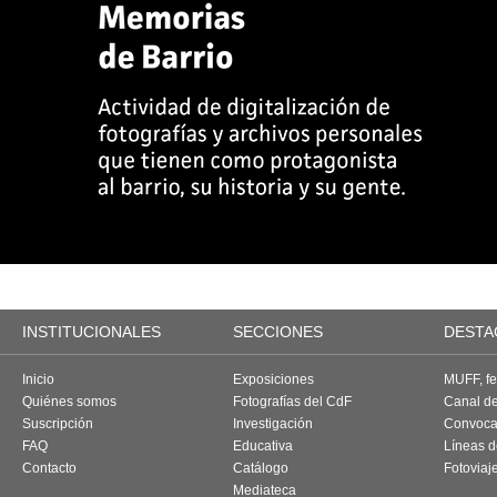
INSTITUCIONALES
SECCIONES
DESTA
Inicio
Exposiciones
MUFF, fes
Quiénes somos
Fotografías del CdF
Canal d
Suscripción
Investigación
Convoca
FAQ
Educativa
Líneas d
Contacto
Catálogo
Fotoviaj
Mediateca