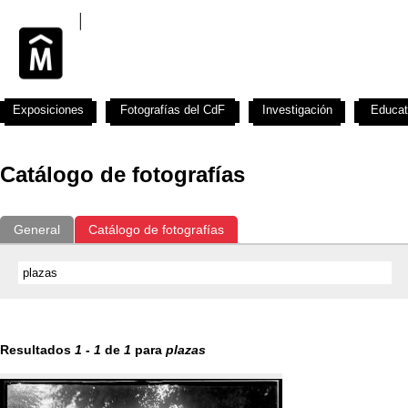
Exposiciones
Fotografías del CdF
Investigación
Educat
Catálogo de fotografías
General
Catálogo de fotografías
Resultados
1
-
1
de
1
para
plazas