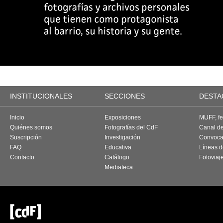
INSTITUCIONALES
SECCIONES
DESTA
Inicio
Exposiciones
MUFF, fes
Quiénes somos
Fotografías del CdF
Canal d
Suscripción
Investigación
Convoca
FAQ
Educativa
Líneas d
Contacto
Catálogo
Fotoviaj
Mediateca