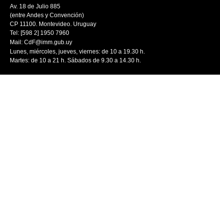
Av. 18 de Julio 885
(entre Andes y Convención)
CP 11100. Montevideo. Uruguay
Tel: [598 2] 1950 7960
Mail:
CdF@imm.gub.uy
Lunes, miércoles, jueves, viernes: de 10 a 19.30 h.
Martes: de 10 a 21 h. Sábados de 9.30 a 14.30 h.