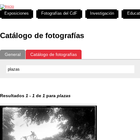
Exposiciones
Fotografías del CdF
Investigación
Educat
Catálogo de fotografías
General
Catálogo de fotografías
Resultados
1
-
1
de
1
para
plazas