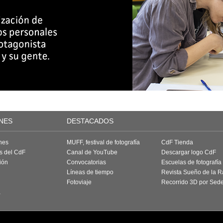
NES
DESTACADOS
nes
MUFF, festival de fotografía
CdF Tienda
as del CdF
Canal de YouTube
Descargar logo CdF
ión
Convocatorias
Escuelas de fotografía
Líneas de tiempo
Revista Sueño de la 
Fotoviaje
Recorrido 3D por Sed
a