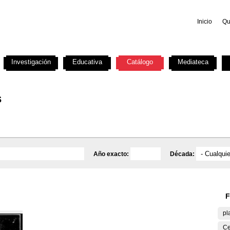
Inicio
Qu
Investigación
Educativa
Catálogo
Mediateca
s
Año exacto:
Década:
F
pl
Ce