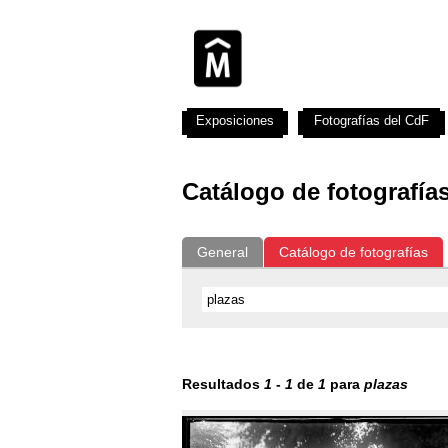
Exposiciones
Fotografías del CdF
Catálogo de fotografía
General
Catálogo de fotografías
Resultados
1
-
1
de
1
para
plazas