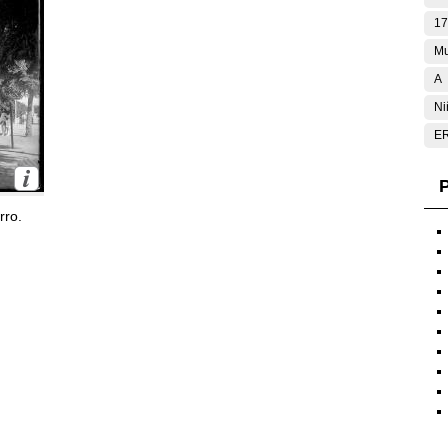
17
Mu
A
Ni
E
P
rro.