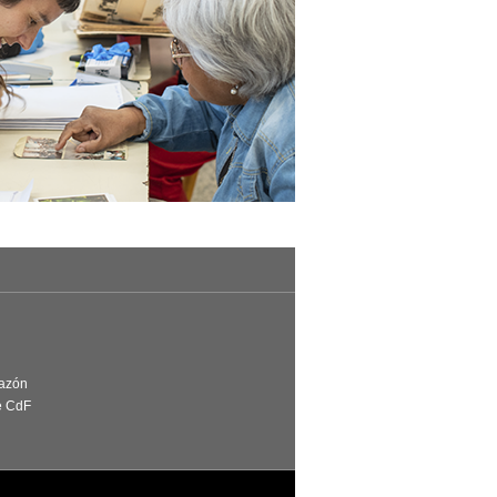
Razón
e CdF