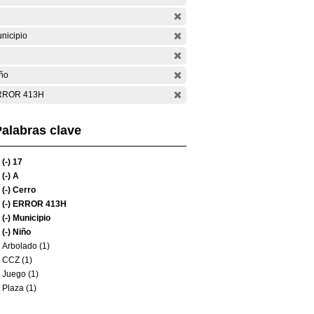
nicipio
ño
RROR 413H
alabras clave
(-)
17
(-)
A
(-)
Cerro
(-)
ERROR 413H
(-)
Municipio
(-)
Niño
Arbolado (1)
CCZ (1)
Juego (1)
Plaza (1)