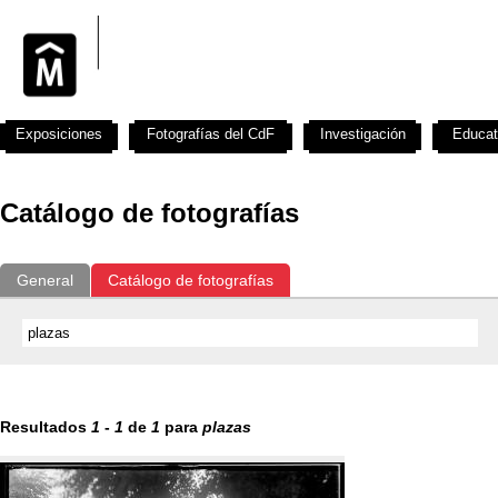
Exposiciones
Fotografías del CdF
Investigación
Educat
Catálogo de fotografías
General
Catálogo de fotografías
Resultados
1
-
1
de
1
para
plazas