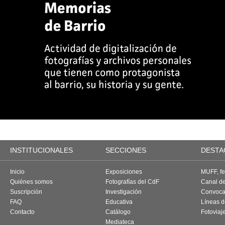
INSTITUCIONALES
SECCIONES
DESTA
Inicio
Exposiciones
MUFF, fes
Quiénes somos
Fotografías del CdF
Canal d
Suscripción
Investigación
Convoca
FAQ
Educativa
Líneas d
Contacto
Catálogo
Fotoviaj
Mediateca