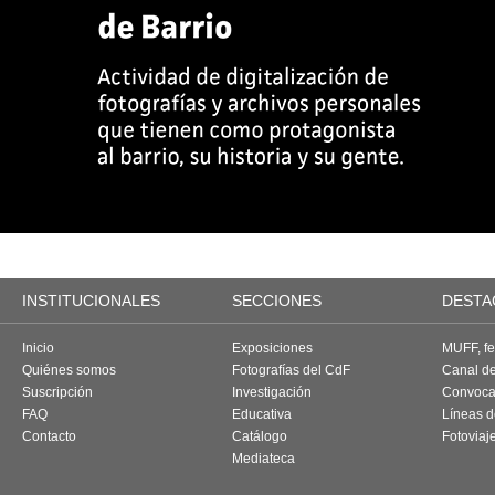
INSTITUCIONALES
SECCIONES
DESTA
Inicio
Exposiciones
MUFF, fes
Quiénes somos
Fotografías del CdF
Canal d
Suscripción
Investigación
Convoca
FAQ
Educativa
Líneas d
Contacto
Catálogo
Fotoviaj
Mediateca