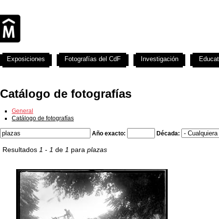
Exposiciones
Fotografías del CdF
Investigación
Educat
Catálogo de fotografías
General
Catálogo de fotografías
Año exacto:
Década:
Resultados
1
-
1
de
1
para
plazas