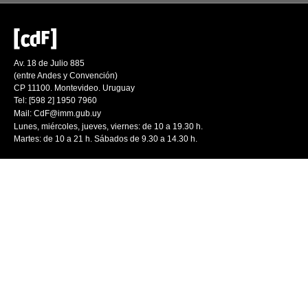
Av. 18 de Julio 885
(entre Andes y Convención)
CP 11100. Montevideo. Uruguay
Tel: [598 2] 1950 7960
Mail:
CdF@imm.gub.uy
Lunes, miércoles, jueves, viernes: de 10 a 19.30 h.
Martes: de 10 a 21 h. Sábados de 9.30 a 14.30 h.