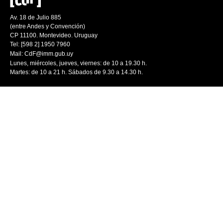
Av. 18 de Julio 885
(entre Andes y Convención)
CP 11100. Montevideo. Uruguay
Tel: [598 2] 1950 7960
Mail:
CdF@imm.gub.uy
Lunes, miércoles, jueves, viernes: de 10 a 19.30 h.
Martes: de 10 a 21 h. Sábados de 9.30 a 14.30 h.