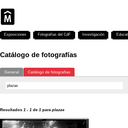
Exposiciones
Fotografías del CdF
Investigación
Educat
Catálogo de fotografías
General
Catálogo de fotografías
Resultados
1
-
1
de
1
para
plazas