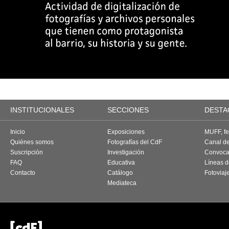
INSTITUCIONALES
SECCIONES
DESTA
Inicio
Exposiciones
MUFF, fes
Quiénes somos
Fotografías del CdF
Canal d
Suscripción
Investigación
Convoca
FAQ
Educativa
Líneas d
Contacto
Catálogo
Fotoviaj
Mediateca