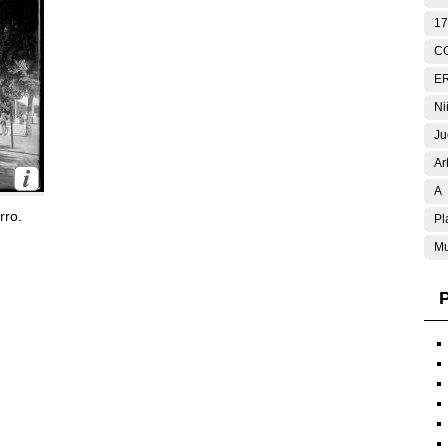
17
C
E
Ni
Ju
Ar
A
rro.
Pl
Mu
P