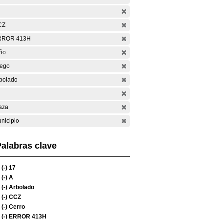
CZ
RROR 413H
ño
ego
bolado
aza
nicipio
alabras clave
(-)
17
(-)
A
(-)
Arbolado
(-)
CCZ
(-)
Cerro
(-)
ERROR 413H