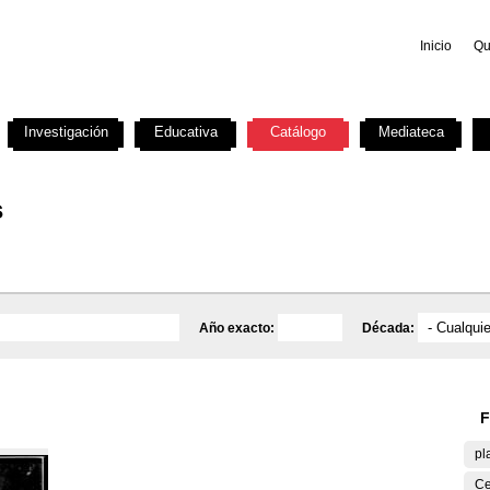
Inicio
Qu
Investigación
Educativa
Catálogo
Mediateca
s
Año exacto:
Década:
F
pl
Ce