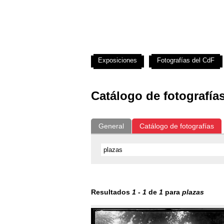
Exposiciones
Fotografías del CdF
Catálogo de fotografía
General
Catálogo de fotografías
Resultados
1
-
1
de
1
para
plazas