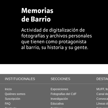
INSTITUCIONALES
SECCIONES
DESTA
Inicio
Exposiciones
MUFF, fes
Quiénes somos
Fotografías del CdF
Canal d
Suscripción
Investigación
Convoca
FAQ
Educativa
Líneas d