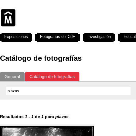
Exposiciones
Fotografías del CdF
Investigación
Educat
Catálogo de fotografías
General
Catálogo de fotografías
Resultados
1
-
1
de
1
para
plazas