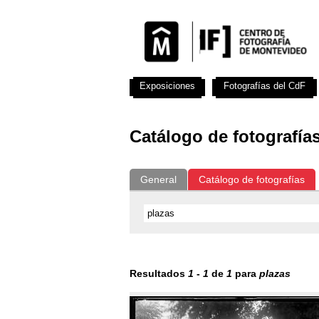
Exposiciones
Fotografías del CdF
Catálogo de fotografía
General
Catálogo de fotografías
Resultados
1
-
1
de
1
para
plazas