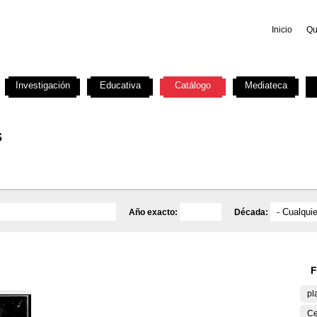
Inicio
Qu
Investigación
Educativa
Catálogo
Mediateca
s
Año exacto:
Década:
F
pl
Ce