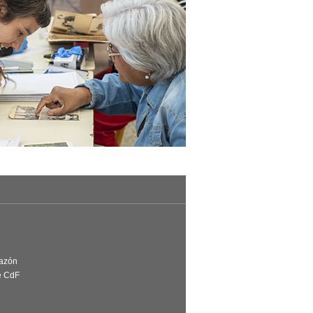
Razón
e CdF