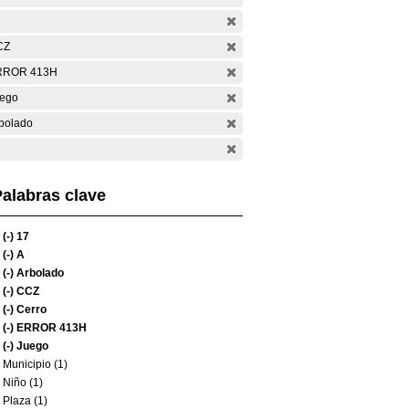
CZ
RROR 413H
ego
bolado
alabras clave
(-)
17
(-)
A
(-)
Arbolado
(-)
CCZ
(-)
Cerro
(-)
ERROR 413H
(-)
Juego
Municipio (1)
Niño (1)
Plaza (1)