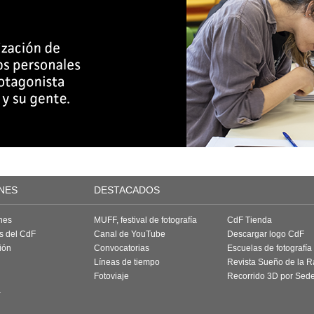
NES
DESTACADOS
nes
MUFF, festival de fotografía
CdF Tienda
as del CdF
Canal de YouTube
Descargar logo CdF
ión
Convocatorias
Escuelas de fotografía
Líneas de tiempo
Revista Sueño de la 
Fotoviaje
Recorrido 3D por Sed
a