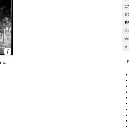
17
C
E
Ju
Ar
A
P
rro.