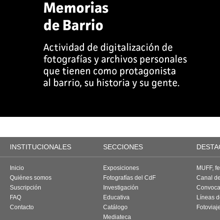
INSTITUCIONALES
SECCIONES
DESTA
Inicio
Exposiciones
MUFF, fes
Quiénes somos
Fotografías del CdF
Canal d
Suscripción
Investigación
Convoca
FAQ
Educativa
Líneas d
Contacto
Catálogo
Fotoviaj
Mediateca