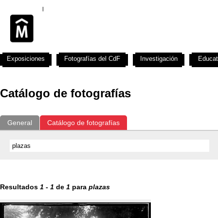
Exposiciones
Fotografías del CdF
Investigación
Educat
Catálogo de fotografías
General
Catálogo de fotografías
Resultados
1
-
1
de
1
para
plazas