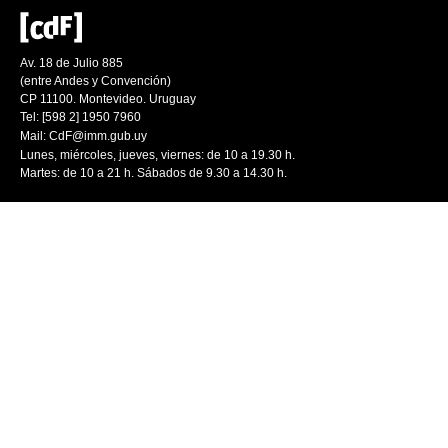
Av. 18 de Julio 885
(entre Andes y Convención)
CP 11100. Montevideo. Uruguay
Tel: [598 2] 1950 7960
Mail:
CdF@imm.gub.uy
Lunes, miércoles, jueves, viernes: de 10 a 19.30 h.
Martes: de 10 a 21 h. Sábados de 9.30 a 14.30 h.