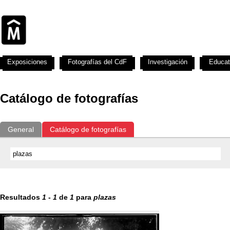
Exposiciones
Fotografías del CdF
Investigación
Educat
Catálogo de fotografías
General
Catálogo de fotografías
Resultados
1
-
1
de
1
para
plazas