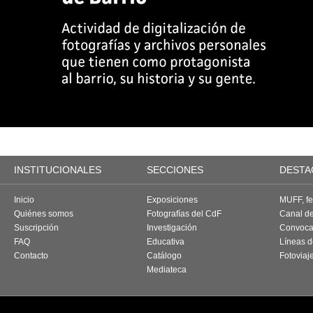
INSTITUCIONALES
SECCIONES
DESTA
Inicio
Exposiciones
MUFF, fes
Quiénes somos
Fotografías del CdF
Canal d
Suscripción
Investigación
Convoca
FAQ
Educativa
Líneas d
Contacto
Catálogo
Fotoviaj
Mediateca