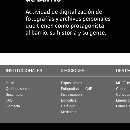
INSTITUCIONALES
SECCIONES
DESTA
Inicio
Exposiciones
MUFF, fes
Quiénes somos
Fotografías del CdF
Canal d
Suscripción
Investigación
Convoca
FAQ
Educativa
Líneas d
Contacto
Catálogo
Fotoviaj
Mediateca