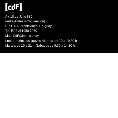
Av. 18 de Julio 885
(entre Andes y Convención)
CP 11100. Montevideo. Uruguay
Tel: [598 2] 1950 7960
Mail:
CdF@imm.gub.uy
Lunes, miércoles, jueves, viernes: de 10 a 19.30 h.
Martes: de 10 a 21 h. Sábados de 9.30 a 14.30 h.