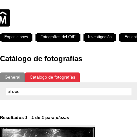
Exposiciones
Fotografías del CdF
Investigación
Educat
Catálogo de fotografías
General
Catálogo de fotografías
Resultados
1
-
1
de
1
para
plazas