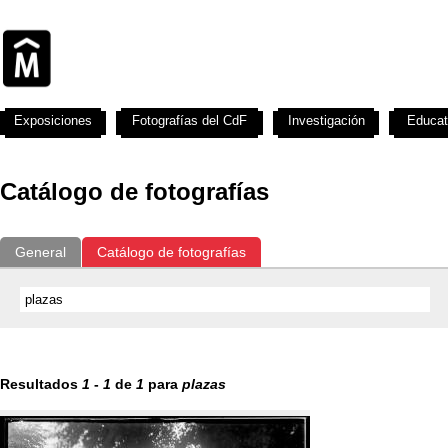
Exposiciones
Fotografías del CdF
Investigación
Educat
Catálogo de fotografías
General
Catálogo de fotografías
Resultados
1
-
1
de
1
para
plazas