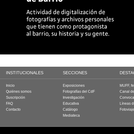
INSTITUCIONALES
SECCIONES
DESTA
Inicio
Exposiciones
MUFF, fes
Quiénes somos
Fotografías del CdF
Canal d
Suscripción
Investigación
Convoca
FAQ
Educativa
Líneas d
Contacto
Catálogo
Fotoviaj
Mediateca