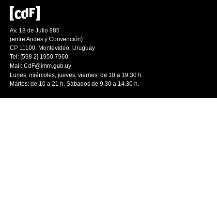
Av. 18 de Julio 885
(entre Andes y Convención)
CP 11100. Montevideo. Uruguay
Tel: [598 2] 1950 7960
Mail:
CdF@imm.gub.uy
Lunes, miércoles, jueves, viernes: de 10 a 19.30 h.
Martes: de 10 a 21 h. Sábados de 9.30 a 14.30 h.