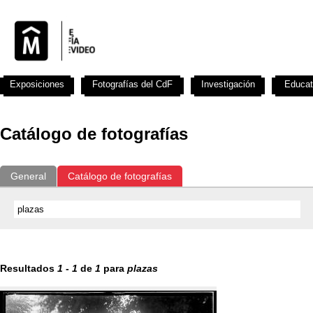
Exposiciones
Fotografías del CdF
Investigación
Educat
Catálogo de fotografías
General
Catálogo de fotografías
Resultados
1
-
1
de
1
para
plazas