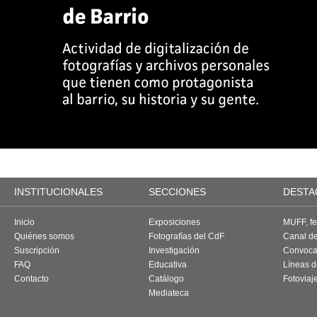
INSTITUCIONALES
SECCIONES
DESTA
Inicio
Exposiciones
MUFF, fes
Quiénes somos
Fotografías del CdF
Canal d
Suscripción
Investigación
Convoca
FAQ
Educativa
Líneas d
Contacto
Catálogo
Fotoviaj
Mediateca