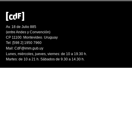
Av. 18 de Julio 885
(entre Andes y Convención)
CP 11100. Montevideo. Uruguay
Tel: [598 2] 1950 7960
Mail:
CdF@imm.gub.uy
Lunes, miércoles, jueves, viernes: de 10 a 19.30 h.
Martes: de 10 a 21 h. Sábados de 9.30 a 14.30 h.