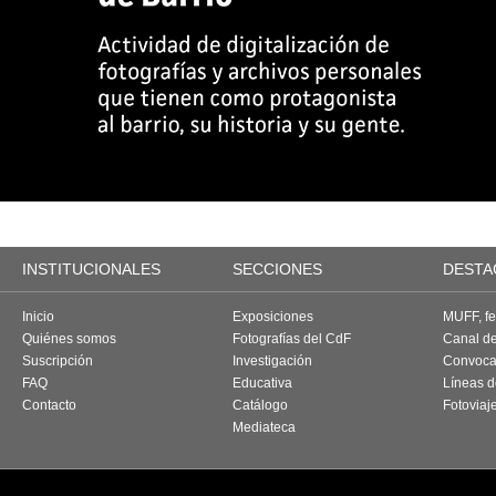
INSTITUCIONALES
SECCIONES
DESTA
Inicio
Exposiciones
MUFF, fes
Quiénes somos
Fotografías del CdF
Canal d
Suscripción
Investigación
Convoca
FAQ
Educativa
Líneas d
Contacto
Catálogo
Fotoviaj
Mediateca