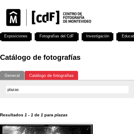
Exposiciones
Fotografías del CdF
Investigación
Educat
Catálogo de fotografías
General
Catálogo de fotografías
Resultados
1
-
1
de
1
para
plazas