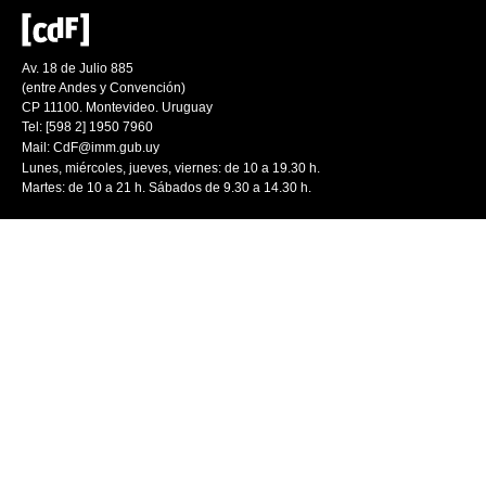
Av. 18 de Julio 885
(entre Andes y Convención)
CP 11100. Montevideo. Uruguay
Tel: [598 2] 1950 7960
Mail:
CdF@imm.gub.uy
Lunes, miércoles, jueves, viernes: de 10 a 19.30 h.
Martes: de 10 a 21 h. Sábados de 9.30 a 14.30 h.